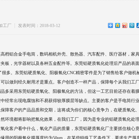
加工厂
发表时间：2018-03-12
展高档铝合金手电筒，数码相机外壳、散热器、汽车配件、医疗器材，家
发夹板，光学器材以及各种五金配件等。东莞铝硬质氧化处理后产品的表
了很多。东莞铝硬质氧化、阳极氧化CNC精密零件是为了销售给客户做机
，可以做到经久耐用才是重点。客户创造不一样产品，保障每个从我们工
制品多采用东莞铝硬质氧化、阳极氧化的方法，但这一工艺目前还存在着
程中经常出现电腐蚀和不易获得较厚膜层等缺点。主要的客户是手电筒行
以保障客户的产品品质和交期，这将成为你们的核心竟争力，在硬质氧化
当然环境都将影响把氧化效果，在我们工厂，因为是专业的铝硬质氧化处
度氧化客户看中什么，氧化产品的质量，东莞铝硬质氧化厂主要抓住核心
缘用的阳极氧化膜厚度约为50um，在某些特殊工艺条件下，要求生产厚