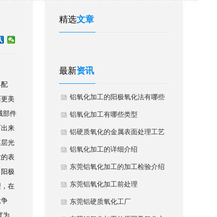
精选
文章
最新
资讯
具配
铝氧化加工的阳极氧化法有哪些
面更美
械部件
操作要点？
铝氧化加工有哪些类型
厂出来
铝硬质氧化的金属表面处理工艺
膜层光
详细介绍
铝氧化加工的详细介绍
业的表
东莞铝氧化加工的加工检验介绍
、阳极
东莞铝氧化加工前处理
理，在
竟争
东莞铝硬质氧化工厂
度为