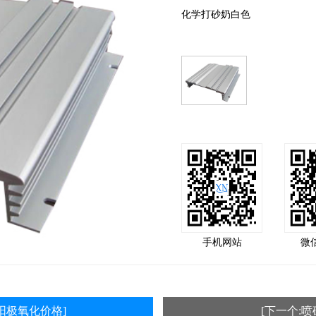
化学打砂奶白色
手机网站
微
:阳极氧化价格]
[下一个:喷