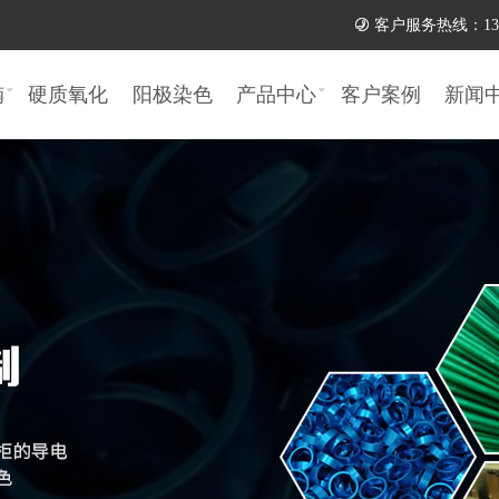

客户服务热线：137 11
楠
硬质氧化
阳极染色
产品中心
客户案例
新闻