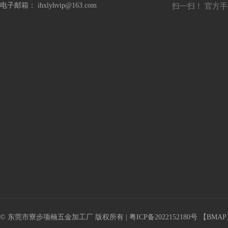
电子邮箱：
i
hxlyhvip@163.com
扫一扫！ 官方
© 东莞市寮步项楠五金加工厂 版权所有 |
粤ICP备2022152180号
【
BMAP