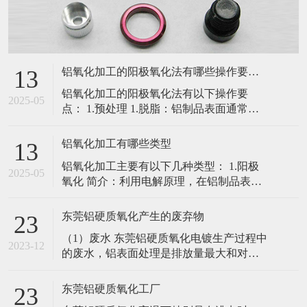
铝氧化加工的阳极氧化法有哪些操作要点？
13
铝氧化加工的阳极氧化法有以下操作要
2025-05
点： 1.预处理 1.脱脂：铝制品表面通常会
有油污、油脂等污染物，必须先彻底清
除。可采用有机溶剂脱脂、碱性脱脂剂脱
铝氧化加工有哪些类型
13
脂或超声波脱脂等方法，确保表面无油污
铝氧化加工主要有以下几种类型： 1.阳极
残留，以保证后续氧化膜与基体的结合
2025-05
氧化 简介：利用电解原理，在铝制品表面
力。 2.碱洗：使用氢氧化钠等碱性溶液去
形成一层氧化膜。这是铝氧化加工中最常
除铝制品表面的自然氧化膜和杂质，
用的方法，所得氧化膜具有良好的耐腐蚀
东莞铝硬质氧化产生的废弃物
23
性、耐磨性和绝缘性等。 特点：氧化膜厚
（1）废水 东莞铝硬质氧化电镀生产过程中
度可根据需要进行控制，一般在几个微米
2023-12
的废水，铝表面处理是排放量最大和对环
到几十微米之间。膜层硬度较高，能有效
境有最直接影响的污辣物。由于电镀MIL-
提高铝制品的表面硬度和耐磨性，
A-8625过程流程长，涉及的工序多，而每
东莞铝硬质氧化工厂
23
道工序又都要用到各种饪学品，每道工序