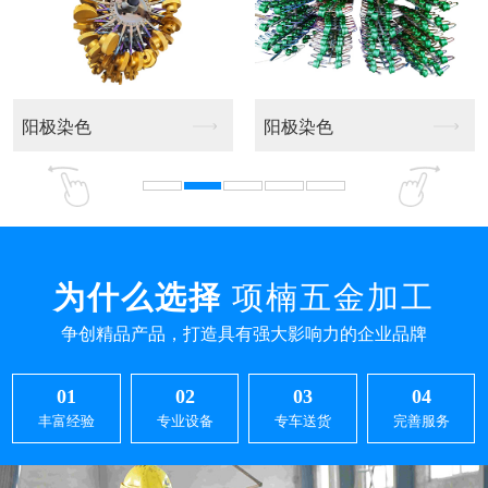
阳极染色
拉丝氧化黑色
为什么选择
项楠五金加工
争创精品产品，打造具有强大影响力的企业品牌
01
02
03
04
丰富经验
专业设备
专车送货
完善服务